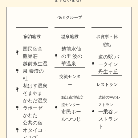
F&Eグループ
宿泊施設
温泉施設
お食事・休
憩処
国民宿舎
越前水仙
鷹巣荘
の里 波の
道の駅 パ
越前糸生温
華温泉
ークイン
泉 泰澄の
丹生ヶ丘
交流センタ
杜
ー
レストラン
花はす温泉
そまやま
鯖江市地域交
遺跡の中のレ
かわだ温泉
流センター
ストラン
ラポーゼ
市民ホー
一乗谷レ
かわだ
ルつつじ
ストラン
公共の宿
ト
オタイコ・
ヒルズ