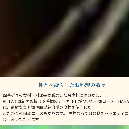
趣向を凝らしたお料理の数々
四季折々の食材・料理長が厳選した会席料理のほかに、
VILLAでは旬魚の握りや季節のアラカルトがついた寿司コース。
HAN
は、新鮮な魚介類や鷹巣荘自慢の食材を使用した
こだわりのBBQコースもあります。
福井ならではの食をバラエティ豊
楽しみいただけます。