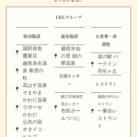
F&Eグループ
宿泊施設
温泉施設
お食事・休
憩処
国民宿舎
越前水仙
鷹巣荘
の里 波の
道の駅 パ
越前糸生温
華温泉
ークイン
泉 泰澄の
丹生ヶ丘
交流センタ
杜
ー
レストラン
花はす温泉
そまやま
鯖江市地域交
遺跡の中のレ
かわだ温泉
流センター
ストラン
ラポーゼ
市民ホー
一乗谷レ
かわだ
ルつつじ
ストラン
公共の宿
ト
オタイコ・
ヒルズ